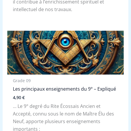
il contribue à l’enrichissement spirituel et
intellectuel de nos travaux.
Grade 09
Les principaux enseignements du 9° – Expliqué
4,90
€
… Le 9° degré du Rite Écossais Ancien et
Accepté, connu sous le nom de Maître Élu des
Neuf, apporte plusieurs enseignements
importants :