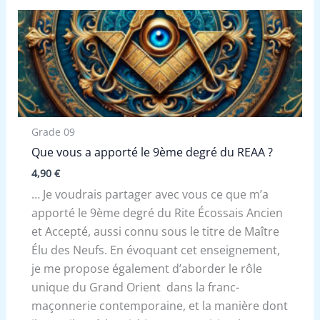
Grade 09
Que vous a apporté le 9ème degré du REAA ?
4,90
€
… Je voudrais partager avec vous ce que m’a
apporté le 9ème degré du Rite Écossais Ancien
et Accepté, aussi connu sous le titre de Maître
Élu des Neufs. En évoquant cet enseignement,
je me propose également d’aborder le rôle
unique du Grand Orient dans la franc-
maçonnerie contemporaine, et la manière dont