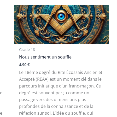
Grade 18
Nous sentiment un souffle
4,90
€
Le 18ème degré du Rite Écossais Ancien et
Accepté (REAA) est un moment clé dans le
parcours initiatique d’un franc-maçon. Ce
re
degré est souvent perçu comme un
passage vers des dimensions plus
profondes de la connaissance et de la
re
réflexion sur soi. L’idée du souffle, qui