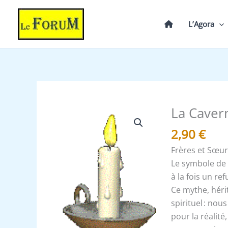
Aller
au
L’Agora
contenu
La Caver
quantité
de
2,90
€
La
Frères et Sœur
Caverne
Le symbole de 
-
à la fois un re
Minute
Ce mythe, hérit
de
spirituel : no
symbolisme
pour la réalité