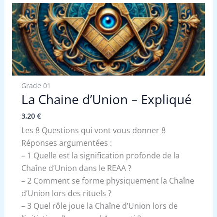
Grade 01
La Chaine d’Union – Expliqué
3,20
€
Les 8 Questions qui vont vous donner 8
Réponses argumentées :
– 1 Quelle est la signification profonde de la
Chaîne d’Union dans le REAA ?
– 2 Comment se forme physiquement la Chaîne
d’Union lors des rituels ?
– 3 Quel rôle joue la Chaîne d’Union lors de