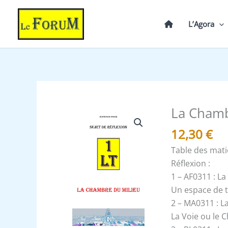
Aller
au
L’Agora
contenu
La Chamb
quantité
de
12,30
€
La
Table des mat
Chambre
Réflexion :
du
1 – AF0311 : L
Milieu
Un espace de 
-
2 – MA0311 : L
Un
La Voie ou le 
Le