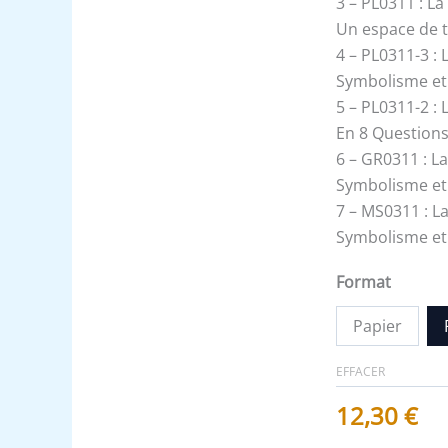
3 – PL0311 : L
Tout
Un espace de 
4 – PL0311-3 :
Symbolisme et
5 – PL0311-2 :
En 8 Questions
6 – GR0311 : L
Symbolisme et
7 – MS0311 : L
Symbolisme et
Format
Papier
EFFACER
12,30
€