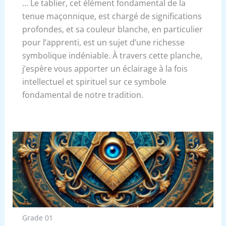
… Le tablier, cet élément fondamental de la
tenue maçonnique, est chargé de significations
profondes, et sa couleur blanche, en particulier
pour l’apprenti, est un sujet d’une richesse
symbolique indéniable. À travers cette planche,
j’espère vous apporter un éclairage à la fois
intellectuel et spirituel sur ce symbole
fondamental de notre tradition.
Grade 01