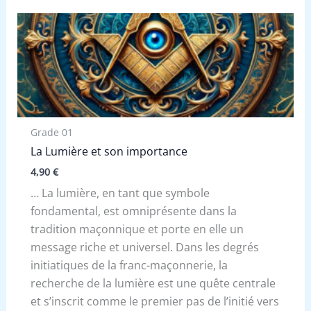
Grade 01
La Lumière et son importance
4,90
€
… La lumière, en tant que symbole
fondamental, est omniprésente dans la
tradition maçonnique et porte en elle un
message riche et universel. Dans les degrés
initiatiques de la franc-maçonnerie, la
recherche de la lumière est une quête centrale
et s’inscrit comme le premier pas de l’initié vers