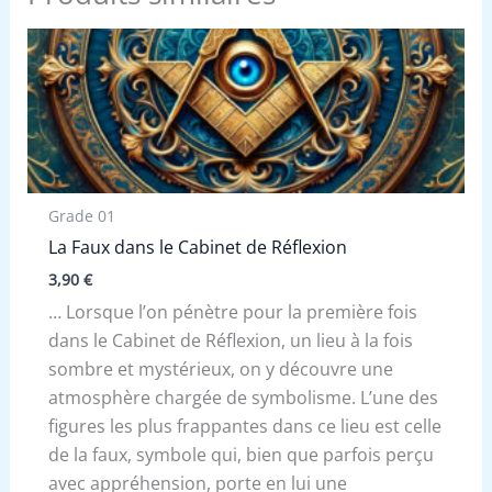
Grade 01
La Faux dans le Cabinet de Réflexion
3,90
€
… Lorsque l’on pénètre pour la première fois
dans le Cabinet de Réflexion, un lieu à la fois
sombre et mystérieux, on y découvre une
atmosphère chargée de symbolisme. L’une des
figures les plus frappantes dans ce lieu est celle
de la faux, symbole qui, bien que parfois perçu
avec appréhension, porte en lui une