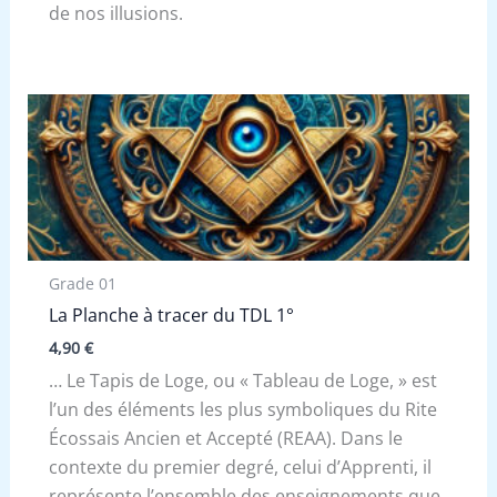
de nos illusions.
Grade 01
La Planche à tracer du TDL 1°
4,90
€
… Le Tapis de Loge, ou « Tableau de Loge, » est
l’un des éléments les plus symboliques du Rite
Écossais Ancien et Accepté (REAA). Dans le
contexte du premier degré, celui d’Apprenti, il
représente l’ensemble des enseignements que