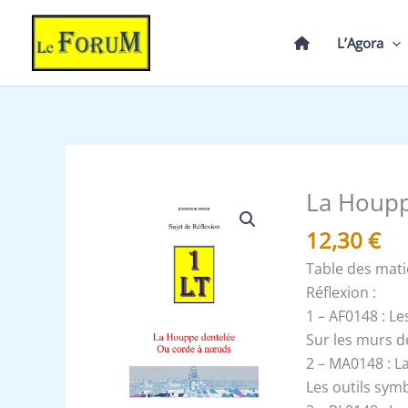
Aller
au
L’Agora
contenu
La Houpp
quantité
de
12,30
€
La
Table des mat
Houppe
Réflexion :
dentelée
1 – AF0148 : L
-
Sur les murs de
Un
2 – MA0148 : La
Le
Les outils symb
Tout