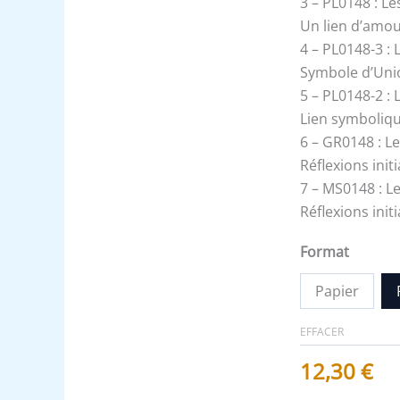
3 – PL0148 : L
Un lien d’amour
4 – PL0148-3 : 
Symbole d’Unio
5 – PL0148-2 :
Lien symbolique
6 – GR0148 : L
Réflexions ini
7 – MS0148 : Le
Réflexions ini
Format
Papier
EFFACER
12,30
€