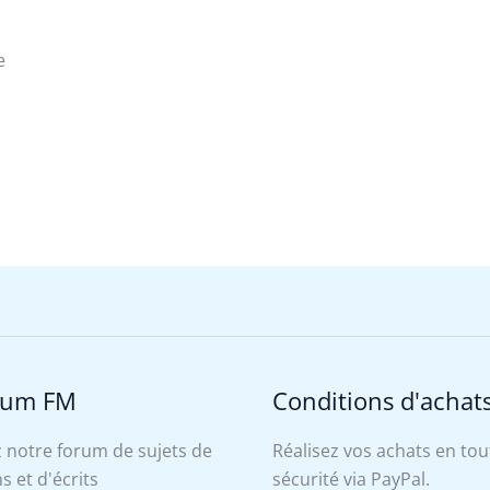
s
e
rum FM
Conditions d'achat
 notre forum de sujets de
Réalisez vos achats en tou
s et d'écrits
sécurité via PayPal.