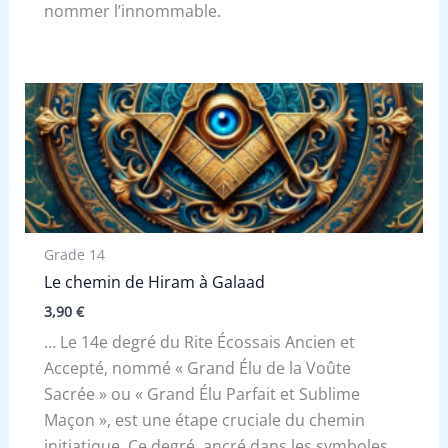
nommer l’innommable.
Grade 14
Le chemin de Hiram à Galaad
3,90
€
… Le 14e degré du Rite Écossais Ancien et
Accepté, nommé « Grand Élu de la Voûte
Sacrée » ou « Grand Élu Parfait et Sublime
Maçon », est une étape cruciale du chemin
initiatique. Ce degré, ancré dans les symboles