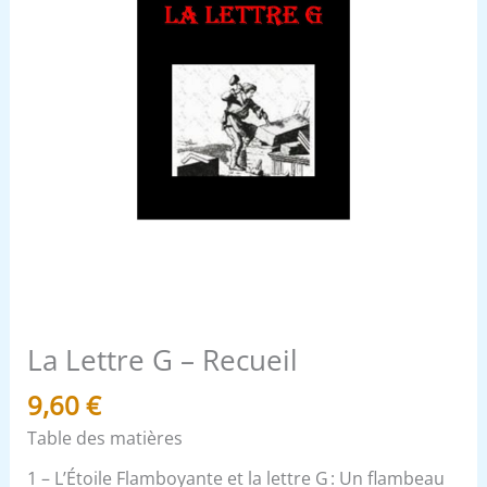
La Lettre G – Recueil
9,60
€
Table des matières
1 – L’Étoile Flamboyante et la lettre G : Un flambeau