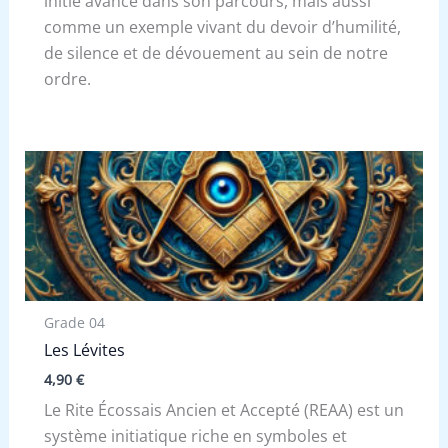
initié avancé dans son parcours, mais aussi
comme un exemple vivant du devoir d’humilité,
de silence et de dévouement au sein de notre
ordre.
Grade 04
Les Lévites
4,90
€
Le Rite Écossais Ancien et Accepté (REAA) est un
système initiatique riche en symboles et