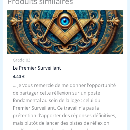
Produits similaires
Grade 03
Le Premier Surveillant
4,40
€
… Je vous remercie de me donner l’opportunité
de partager cette réflexion sur un poste
fondamental au sein de la loge : celui du
Premier Surveillant. Ce travail n’a pas la
prétention d’apporter des réponses définitives,
mais plutôt de lancer des pistes de réflexion