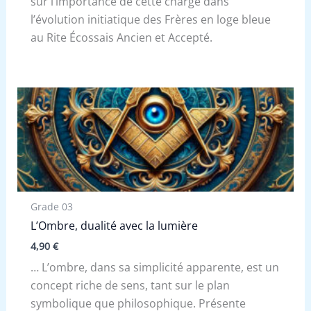
sur l’importance de cette charge dans
l’évolution initiatique des Frères en loge bleue
au Rite Écossais Ancien et Accepté.
Grade 03
L’Ombre, dualité avec la lumière
4,90
€
… L’ombre, dans sa simplicité apparente, est un
concept riche de sens, tant sur le plan
symbolique que philosophique. Présente