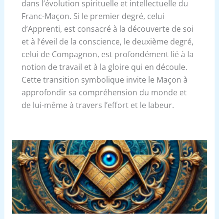
dans l’évolution spirituelle et intellectuelle du
Franc-Maçon. Si le premier degré, celui
d’Apprenti, est consacré à la découverte de soi
et à l’éveil de la conscience, le deuxième degré,
celui de Compagnon, est profondément lié à la
notion de travail et à la gloire qui en découle.
Cette transition symbolique invite le Maçon à
approfondir sa compréhension du monde et
de lui-même à travers l’effort et le labeur.