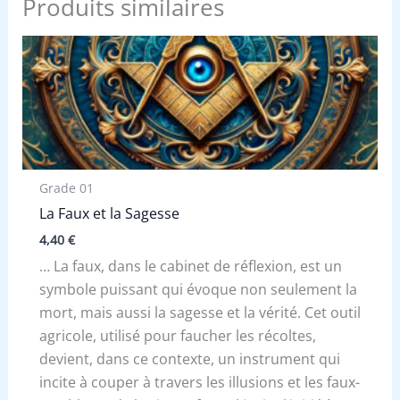
Produits similaires
Grade 01
La Faux et la Sagesse
4,40
€
… La faux, dans le cabinet de réflexion, est un
symbole puissant qui évoque non seulement la
mort, mais aussi la sagesse et la vérité. Cet outil
agricole, utilisé pour faucher les récoltes,
devient, dans ce contexte, un instrument qui
incite à couper à travers les illusions et les faux-