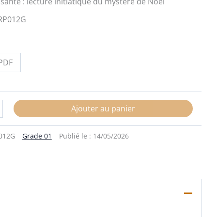
sante : lecture initiatique du mystère de Noël
RP012G
PDF
Ajouter au panier
012G
Grade 01
Publié le :
14/05/2026