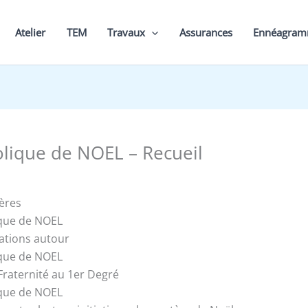
Atelier
TEM
Travaux
Assurances
Ennéagra
lique de NOEL – Recueil
ères
ique de NOEL
tations autour
ique de NOEL
raternité au 1er Degré
ique de NOEL