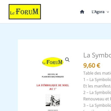
Aller
au
L’Agora
contenu
La Symbo
quantité
de
9,60
€
La
Table des mati
Symbolique
1 – La Symbol
de
Et les manifes
NOEL
2 – La Symbol
-
Renouveau et F
Recueil
3 – La Symbol