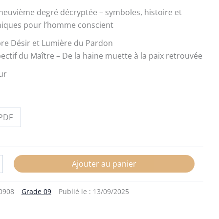
neuvième degré décryptée – symboles, histoire et
iques pour l’homme conscient
re Désir et Lumière du Pardon
ectif du Maître – De la haine muette à la paix retrouvée
ur
PDF
Ajouter au panier
0908
Grade 09
Publié le :
13/09/2025