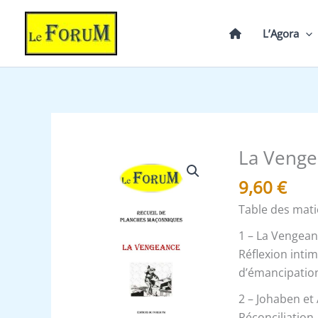
Aller
au
L’Agora
contenu
La Venge
quantité
de
9,60
€
La
Table des mati
Vengeance
-
1 – La Vengean
Recueil
Réflexion intim
d’émancipation
2 – Johaben et 
Réconciliation