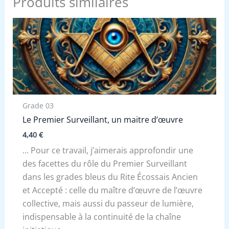
Produits similaires
Grade 03
Le Premier Surveillant, un maitre d’œuvre
4,40
€
… Pour ce travail, j’aimerais approfondir une
des facettes du rôle du Premier Surveillant
dans les grades bleus du Rite Écossais Ancien
et Accepté : celle du maître d’œuvre de l’œuvre
collective, mais aussi du passeur de lumière,
indispensable à la continuité de la chaîne