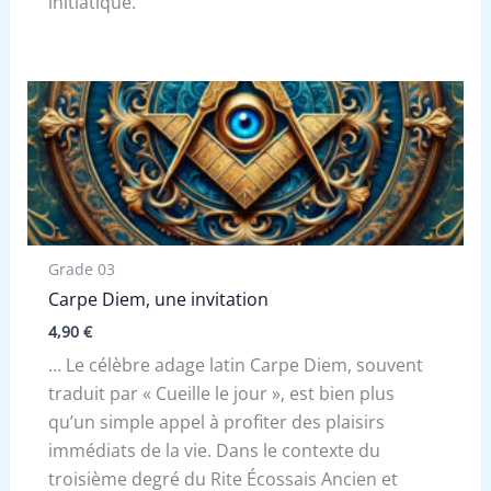
initiatique.
Grade 03
Carpe Diem, une invitation
4,90
€
… Le célèbre adage latin Carpe Diem, souvent
traduit par « Cueille le jour », est bien plus
qu’un simple appel à profiter des plaisirs
immédiats de la vie. Dans le contexte du
troisième degré du Rite Écossais Ancien et