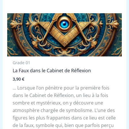
Grade 01
La Faux dans le Cabinet de Réflexion
3,90
€
… Lorsque l’on pénètre pour la première fois
dans le Cabinet de Réflexion, un lieu à la fois
sombre et mystérieux, on y découvre une
atmosphère chargée de symbolisme. L’une des
figures les plus frappantes dans ce lieu est celle
de la faux, symbole qui, bien que parfois perçu