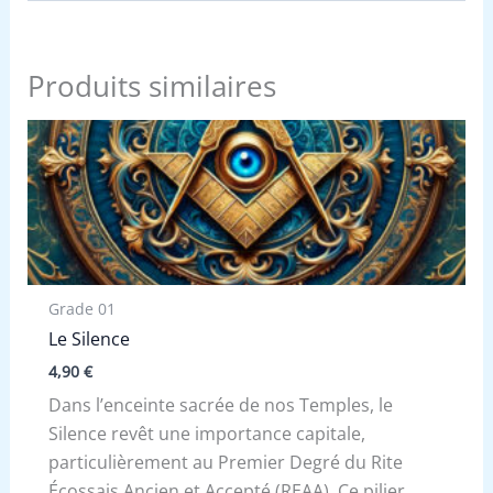
Produits similaires
Grade 01
Le Silence
4,90
€
Dans l’enceinte sacrée de nos Temples, le
Silence revêt une importance capitale,
particulièrement au Premier Degré du Rite
Écossais Ancien et Accepté (REAA). Ce pilier