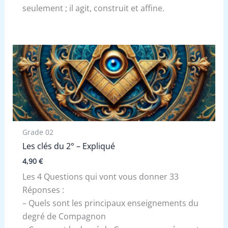
seulement ; il agit, construit et affine.
Grade 02
Les clés du 2° – Expliqué
4,90
€
Les 4 Questions qui vont vous donner 33
Réponses :
– Quels sont les principaux enseignements du
degré de Compagnon