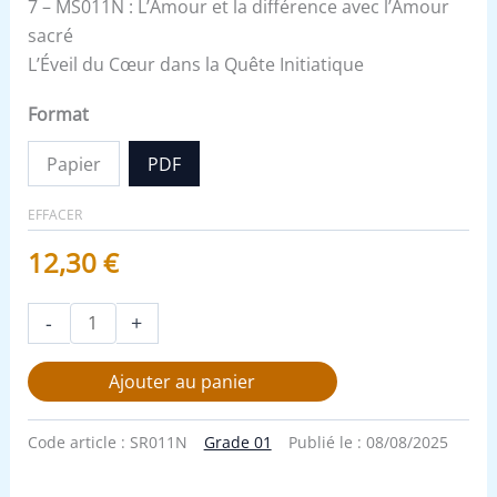
7 – MS011N : L’Amour et la différence avec l’Amour
sacré
L’Éveil du Cœur dans la Quête Initiatique
Format
Papier
PDF
EFFACER
12,30
€
-
+
Ajouter au panier
Code article :
SR011N
Grade 01
Publié le :
08/08/2025