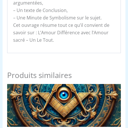
argumentées,
– Un texte de Conclusion,
– Une Minute de Symbolisme sur le sujet.
Cet ouvrage résume tout ce qu’il convient de
savoir sur : L’Amour Différence avec l’Amour
sacré – Un Le Tout.
Produits similaires