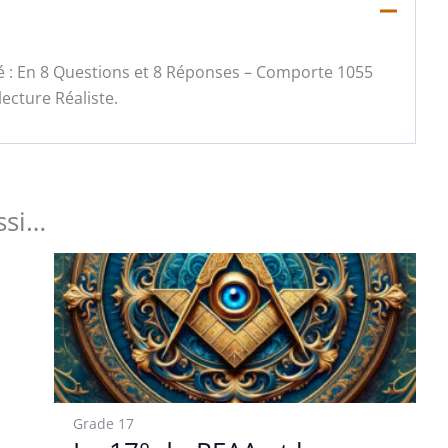
ué : En 8 Questions et 8 Réponses – Comporte 1055
ecture Réaliste.
ssi…
Grade 17