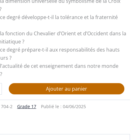
t la dimension universelle du symbolisme de la Croix
?
e degré développe-t-il la tolérance et la fraternité
t la fonction du Chevalier d’Orient et d’Occident dans la
itiatique ?
ce degré prépare-t-il aux responsabilités des hauts
urs ?
st l’actualité de cet enseignement dans notre monde
?
Ajouter au panier
1704-2
Grade 17
Publié le :
04/06/2025