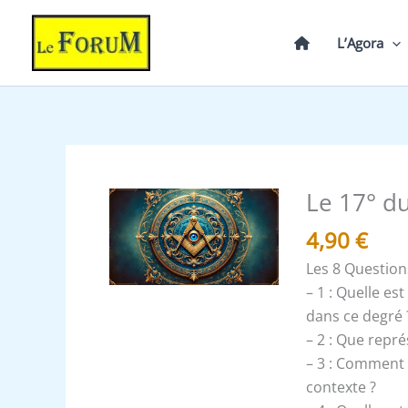
Aller
au
L’Agora
contenu
Le 17° d
quantité
de
4,90
€
Le
Les 8 Question
17°
– 1 : Quelle es
du
dans ce degré 
REAA
– 2 : Que repr
-
– 3 : Comment 
Expliqué
contexte ?