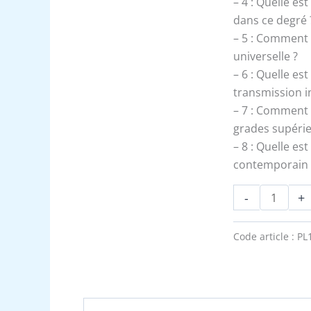
– 4 : Quelle es
dans ce degré 
– 5 : Comment c
universelle ?
– 6 : Quelle es
transmission in
– 7 : Comment 
grades supérie
– 8 : Quelle e
contemporain 
-
+
Code article :
PL