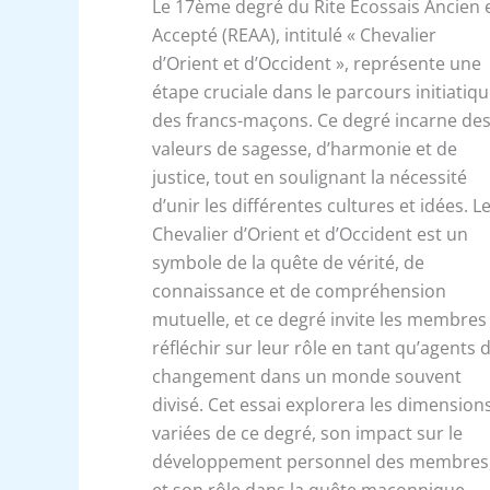
Le 17ème degré du Rite Écossais Ancien 
Accepté (REAA), intitulé « Chevalier
d’Orient et d’Occident », représente une
étape cruciale dans le parcours initiatiq
des francs-maçons. Ce degré incarne de
valeurs de sagesse, d’harmonie et de
justice, tout en soulignant la nécessité
d’unir les différentes cultures et idées. L
Chevalier d’Orient et d’Occident est un
symbole de la quête de vérité, de
connaissance et de compréhension
mutuelle, et ce degré invite les membres
réfléchir sur leur rôle en tant qu’agents 
changement dans un monde souvent
divisé. Cet essai explorera les dimension
variées de ce degré, son impact sur le
développement personnel des membres
et son rôle dans la quête maçonnique.