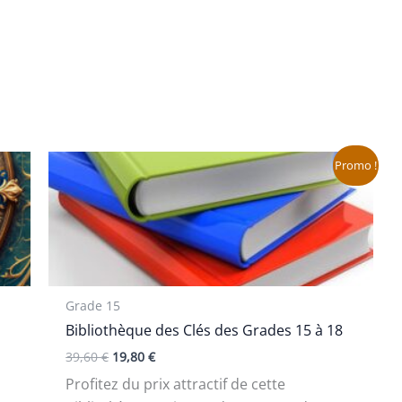
Le
Le
Promo !
prix
prix
initial
actuel
était :
est :
39,60 €.
19,80 €.
Grade 15
Bibliothèque des Clés des Grades 15 à 18
39,60
€
19,80
€
Profitez du prix attractif de cette