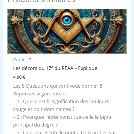
Grade 17
Les décors du 17° du REAA – Expliqué
4,90
€
Les 8 Questions qui vont vous donner 8
Réponses argumentées :
– 1 : Quelle est la signification des couleurs
rouge et noir dominantes ?
– 2 : Pourquoi l’épée constitue-t-elle le bijou
principal du degré ?
– 3 : Que représente le pont à trois arches sur