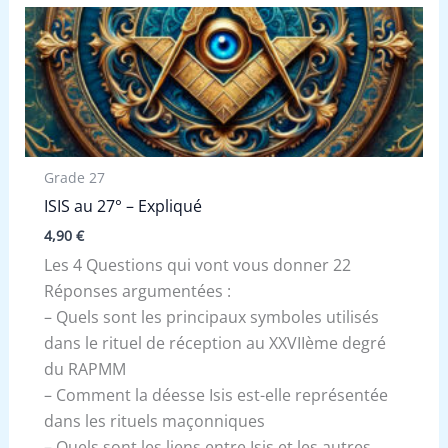
Grade 27
ISIS au 27° – Expliqué
4,90
€
Les 4 Questions qui vont vous donner 22
Réponses argumentées :
– Quels sont les principaux symboles utilisés
dans le rituel de réception au XXVIIème degré
du RAPMM
– Comment la déesse Isis est-elle représentée
dans les rituels maçonniques
– Quels sont les liens entre Isis et les autres