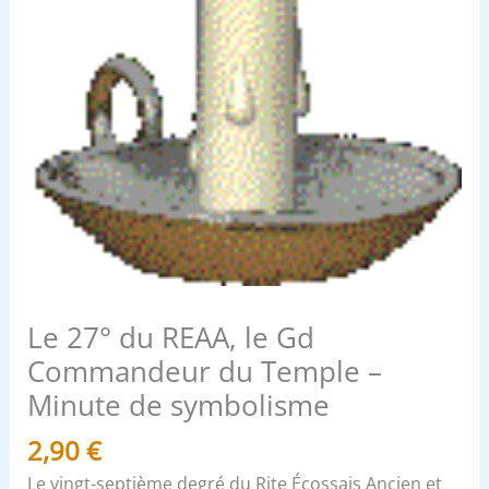
-
Minute
de
symbolisme
Le 27° du REAA, le Gd
Commandeur du Temple –
Minute de symbolisme
2,90
€
Le vingt-septième degré du Rite Écossais Ancien et