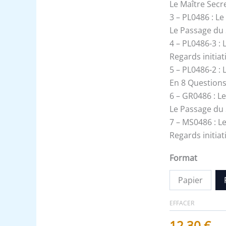
Accepté
Le Maître Secr
-
3 – PL0486 : L
Un
Le Passage du
Le
4 – PL0486-3 : 
Tout
Regards initia
5 – PL0486-2 : 
En 8 Questions
6 – GR0486 : L
Le Passage du
7 – MS0486 : L
Regards initia
Format
Papier
EFFACER
12,30
€