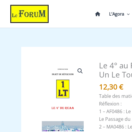
Aller
au
L’Agora
contenu
Le 4° au 
quantité
de
Un Le To
Le
12,30
€
4°
au
Table des mat
Rite
Réflexion :
Ecossais
1 – AF0486 : L
Ancien
Le Passage du
et
2 – MA0486 : L