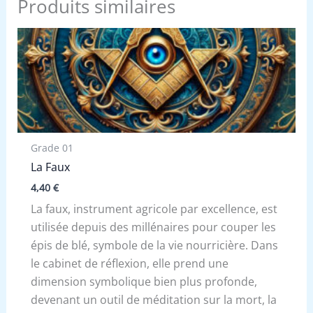
Produits similaires
Grade 01
La Faux
4,40
€
La faux, instrument agricole par excellence, est
utilisée depuis des millénaires pour couper les
épis de blé, symbole de la vie nourricière. Dans
le cabinet de réflexion, elle prend une
dimension symbolique bien plus profonde,
devenant un outil de méditation sur la mort, la