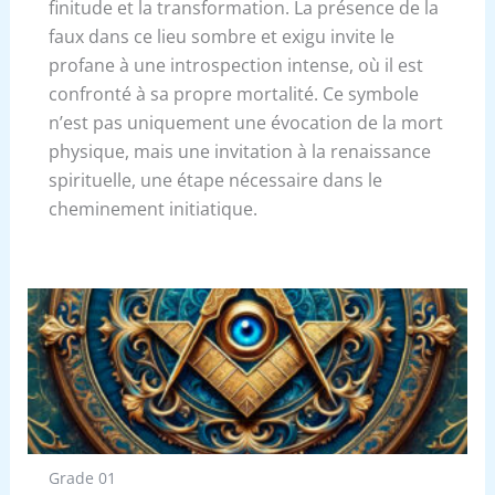
finitude et la transformation. La présence de la
faux dans ce lieu sombre et exigu invite le
profane à une introspection intense, où il est
confronté à sa propre mortalité. Ce symbole
n’est pas uniquement une évocation de la mort
physique, mais une invitation à la renaissance
spirituelle, une étape nécessaire dans le
cheminement initiatique.
Grade 01