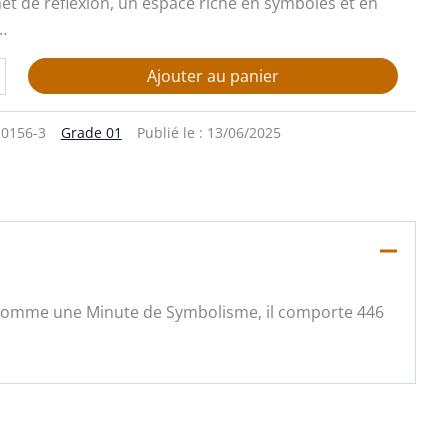
net de réflexion, un espace riche en symboles et en
…
Ajouter au panier
0156-3
Grade 01
Publié le :
13/06/2025
 comme une Minute de Symbolisme, il comporte 446