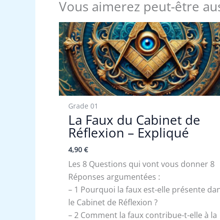
Vous aimerez peut-être au
Grade 01
La Faux du Cabinet de
Réflexion – Expliqué
4,90
€
Les 8 Questions qui vont vous donner 8
Réponses argumentées :
– 1 Pourquoi la faux est-elle présente da
le Cabinet de Réflexion ?
– 2 Comment la faux contribue-t-elle à la