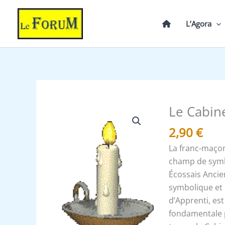
Aller
au
L’Agora
contenu
Le Cabin
quantité
de
2,90
€
Le
La franc-maçonn
Cabinet
champ de symbo
de
Écossais Ancie
Réflexion
symbolique et 
et
d’Apprenti, est
sa
fondamentale p
symbolique