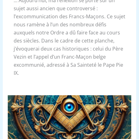
… Aujourd’hui, ma réflexion se porte sur un
sujet aussi ancien que controversé :
l’excommunication des Francs-Maçons. Ce sujet
nous ramène à l’un des nombreux défis
auxquels notre Ordre a dû faire face au cours
des siècles. Dans le cadre de cette planche,
j’évoquerai deux cas historiques : celui du Père
Vezin et l’appel d’un Franc-Maçon belge
excommunié, adressé à Sa Sainteté le Pape Pie
IX.