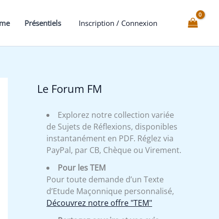
Chevalier
d'Orient
mme
Présentiels
Inscription / Connexion
et
de
l'Epée
-
Expliqué
Le Forum FM
Explorez notre collection variée
de Sujets de Réflexions, disponibles
instantanément en PDF. Réglez via
PayPal, par CB, Chèque ou Virement.
Pour les TEM
Pour toute demande d’un Texte
d’Etude Maçonnique personnalisé,
Découvrez notre offre "TEM"