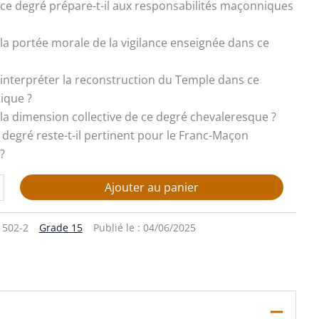
ce degré prépare-t-il aux responsabilités maçonniques
t la portée morale de la vigilance enseignée dans ce
interpréter la reconstruction du Temple dans ce
tique ?
t la dimension collective de ce degré chevaleresque ?
e degré reste-t-il pertinent pour le Franc-Maçon
?
Ajouter au panier
1502-2
Grade 15
Publié le :
04/06/2025