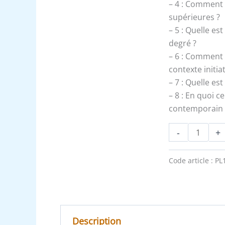
Expliqué
– 4 : Comment 
supérieures ?
– 5 : Quelle es
degré ?
– 6 : Comment 
contexte initia
– 7 : Quelle es
– 8 : En quoi c
contemporain 
-
+
Code article :
PL
Description