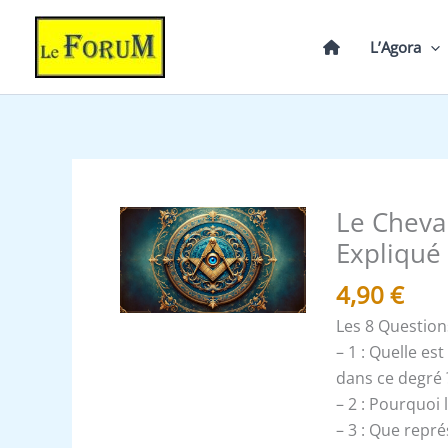
Aller
au
L’Agora
contenu
Le Cheval
quantité
de
Expliqué
Le
4,90
€
Chevalier
d'Orient
Les 8 Question
et
– 1 : Quelle est
de
dans ce degré 
l'Epée
– 2 : Pourquoi l
-
– 3 : Que repr