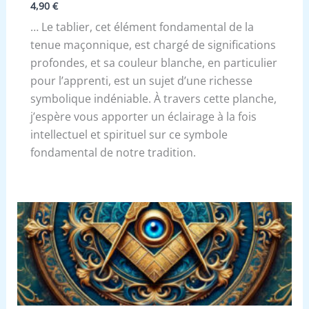
4,90
€
… Le tablier, cet élément fondamental de la
tenue maçonnique, est chargé de significations
profondes, et sa couleur blanche, en particulier
pour l’apprenti, est un sujet d’une richesse
symbolique indéniable. À travers cette planche,
j’espère vous apporter un éclairage à la fois
intellectuel et spirituel sur ce symbole
fondamental de notre tradition.