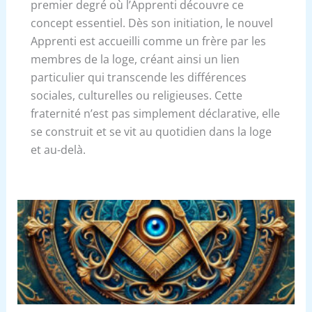
premier degré où l’Apprenti découvre ce
concept essentiel. Dès son initiation, le nouvel
Apprenti est accueilli comme un frère par les
membres de la loge, créant ainsi un lien
particulier qui transcende les différences
sociales, culturelles ou religieuses. Cette
fraternité n’est pas simplement déclarative, elle
se construit et se vit au quotidien dans la loge
et au-delà.