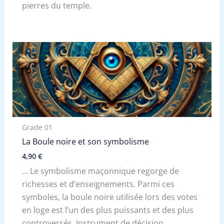
pierres du temple.
Grade 01
La Boule noire et son symbolisme
4,90
€
… Le symbolisme maçonnique regorge de
richesses et d’enseignements. Parmi ces
symboles, la boule noire utilisée lors des votes
en loge est l’un des plus puissants et des plus
controversés. Instrument de décision