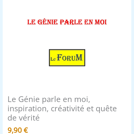
de
vérité
Le Génie parle en moi,
inspiration, créativité et quête
de vérité
9,90
€