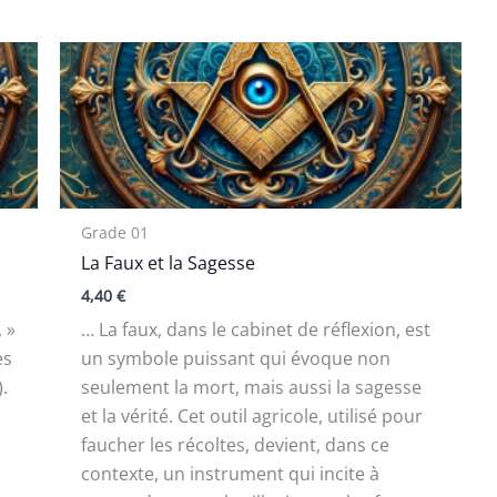
Grade 01
La Faux et la Sagesse
4,40
€
 »
… La faux, dans le cabinet de réflexion, est
es
un symbole puissant qui évoque non
.
seulement la mort, mais aussi la sagesse
et la vérité. Cet outil agricole, utilisé pour
faucher les récoltes, devient, dans ce
contexte, un instrument qui incite à