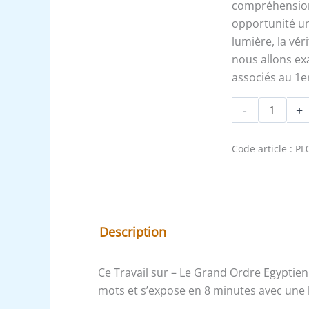
historiques
compréhension 
opportunité un
lumière, la vér
nous allons ex
associés au 1e
-
+
Code article :
PL
Description
Ce Travail sur – Le Grand Ordre Egyptie
mots et s’expose en 8 minutes avec une l