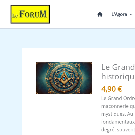
Aller
au
L’Agora
contenu
Le Grand 
quantité
de
historiqu
Le
4,90
€
Grand
Ordre
Le Grand Ordre
Egyptien
maçonnerie qui
et
mystiques. Au 1
ses
fondamentaux q
origines
degré, souven