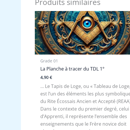
Produits similaires
Grade 01
La Planche à tracer du TDL 1°
4,90
€
… Le Tapis de Loge, ou « Tableau de Loge,
est l’un des éléments les plus symboliqu
du Rite Écossais Ancien et Accepté (REAA)
Dans le contexte du premier degré, celui
d’Apprenti, il représente l’ensemble des
enseignements que le Frère novice doit