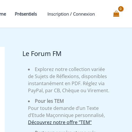
Grand
Ordre
mme
Présentiels
Inscription / Connexion
Egyptien
et
ses
origines
historiques
Le Forum FM
Explorez notre collection variée
de Sujets de Réflexions, disponibles
instantanément en PDF. Réglez via
PayPal, par CB, Chèque ou Virement.
Pour les TEM
Pour toute demande d’un Texte
d’Etude Maçonnique personnalisé,
Découvrez notre offre "TEM"