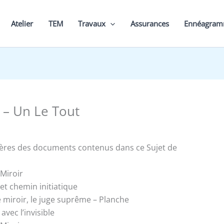
Atelier
TEM
Travaux
Assurances
Ennéagra
 – Un Le Tout
ières des documents contenus dans ce Sujet de
 Miroir
e et chemin initiatique
e miroir, le juge suprême – Planche
vec l’invisible