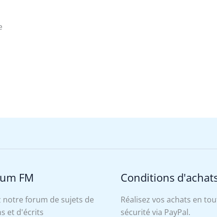
e
rum FM
Conditions d'achat
 notre forum de sujets de
Réalisez vos achats en tou
s et d'écrits
sécurité via PayPal.