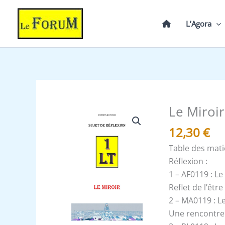
Aller
au
L’Agora
contenu
Le Miroir
quantité
de
12,30
€
Le
Table des mat
Miroir
Réflexion :
-
1 – AF0119 : Le
Un
Reflet de l’êtr
Le
2 – MA0119 : L
Tout
Une rencontre a