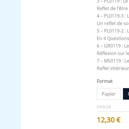
3 – PL0119 : Le
Reflet de l’êtr
4 – PL0119-3 : 
Un reflet de s
5 – PL0119-2 : 
En 4 Questions
6 – GR0119 : Le
Réflexion sur le
7 – MS0119 : Le
Reflet intérieu
Format
Papier
EFFACER
12,30
€