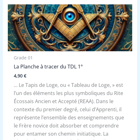
Grade 01
La Planche à tracer du TDL 1°
4,90
€
… Le Tapis de Loge, ou « Tableau de Loge, » est
l’un des éléments les plus symboliques du Rite
Écossais Ancien et Accepté (REAA). Dans le
contexte du premier degré, celui d’Apprenti, il
représente l’ensemble des enseignements que
le Frère novice doit absorber et comprendre
pour entamer son chemin initiatique. La