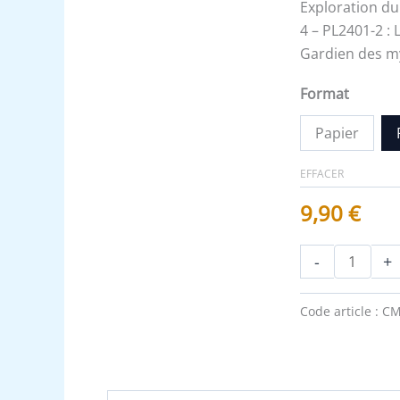
du
Exploration du
trésor
4 – PL2401-2 : 
Gardien des mys
Format
Papier
EFFACER
9,90
€
-
+
Code article :
CM