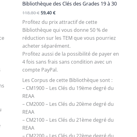
Bibliothèque des Clés des Grades 19 à 30
118,80
€
59,40
€
Profitez du prix attractif de cette
Bibliothèque qui vous donne 50 % de
nce
réduction sur les TEM que vous pourriez
acheter séparément.
Profitez aussi de la possibilité de payer en
4 fois sans frais sans condition avec un
s
compte PayPal.
Les Corpus de cette Bibliothèque sont :
ns
– CM1900 – Les Clés du 19ème degré du
REAA
– CM2000 – Les Clés du 20ème degré du
u
REAA
– CM2100 – Les Clés du 21ème degré du
e
REAA
– CM2200 – Les Clés du 22ème degré du