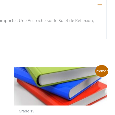
mporte : Une Accroche sur le Sujet de Réflexion,
Le
Le
Promo !
prix
prix
initial
actuel
était :
est :
118,80 €.
59,40 €.
Grade 19