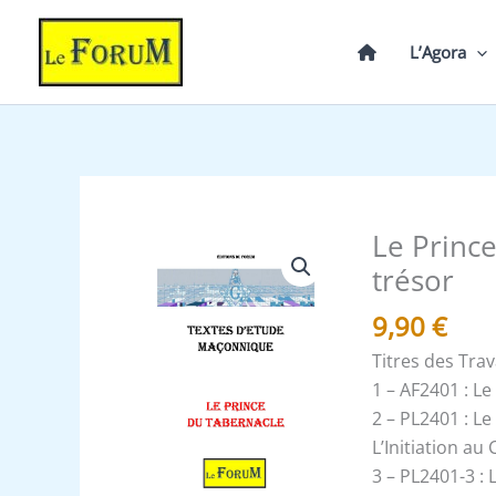
Aller
au
L’Agora
contenu
Le Princ
quantité
de
trésor
Le
9,90
€
Prince
du
Titres des Tra
Tabernacle
1 – AF2401 : L
:
2 – PL2401 : L
Le
L’Initiation a
Gardien
3 – PL2401-3 :