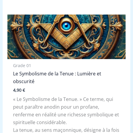
Grade 01
Le Symbolisme de la Tenue : Lumière et
obscurité
4,90
€
« Le Symbolisme de la Tenue. » Ce terme, qui
peut paraître anodin pour un profane,
renferme en réalité une richesse symbolique et
spirituelle considérable.
La tenue, au sens maçonnique, désigne à la fois