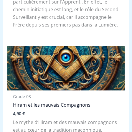
particulièrement sur l’Apprenti. En effet, le
chemin initiatique est long, et le rôle du Second
Surveillant y est crucial, car il accompagne le
Frère depuis ses premiers pas dans la Lumière.
Grade 03
Hiram et les mauvais Compagnons
4,90
€
Le mythe d’Hiram et des mauvais compagnons
est au cœur de la tradition maçonnique,