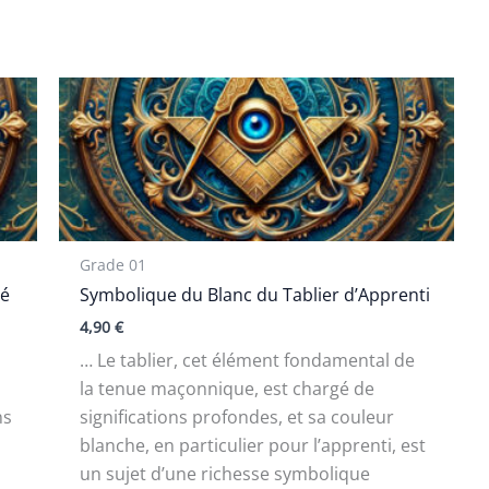
Grade 01
ué
Symbolique du Blanc du Tablier d’Apprenti
4,90
€
… Le tablier, cet élément fondamental de
la tenue maçonnique, est chargé de
ns
significations profondes, et sa couleur
blanche, en particulier pour l’apprenti, est
un sujet d’une richesse symbolique