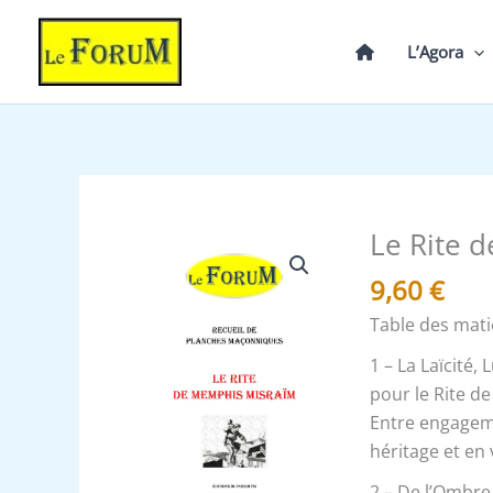
Aller
au
L’Agora
contenu
Le Rite 
quantité
de
9,60
€
Le
Table des mati
Rite
de
1 – La Laïcité, 
Memphis
pour le Rite 
Misraïm
Entre engageme
-
héritage et en 
Recueil
2 – De l’Ombre 