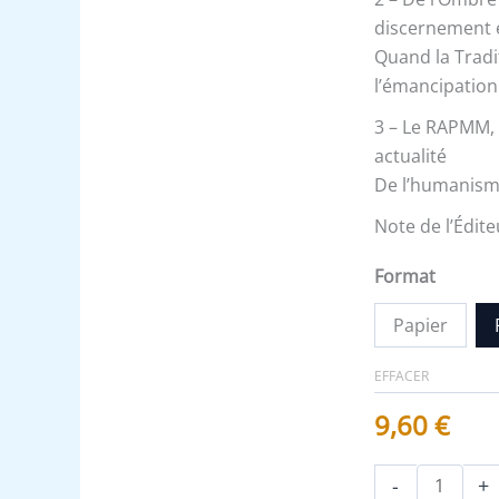
discernement e
Quand la Tradit
l’émancipation
3 – Le RAPMM, l
actualité
De l’humanisme
Note de l’Édite
Format
Papier
EFFACER
9,60
€
-
+