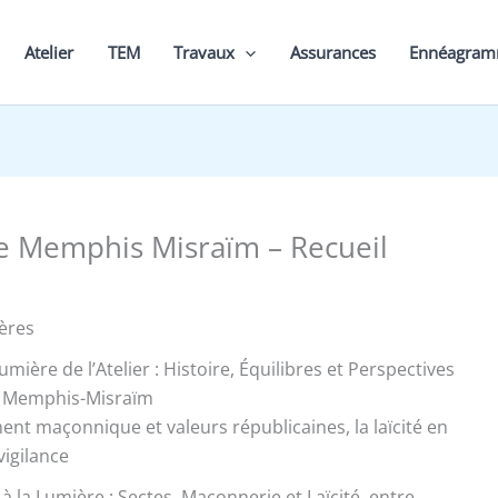
Atelier
TEM
Travaux
Assurances
Ennéagra
de Memphis Misraïm – Recueil
ères
Lumière de l’Atelier : Histoire, Équilibres et Perspectives
de Memphis-Misraïm
nt maçonnique et valeurs républicaines, la laïcité en
vigilance
à la Lumière : Sectes, Maçonnerie et Laïcité, entre