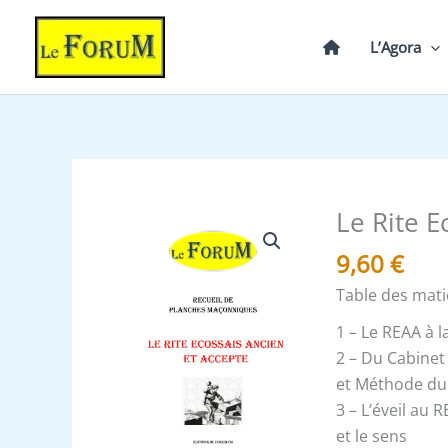
Aller
au
L’Agora
contenu
Le Rite E
quantité
de
9,60
€
Le
Table des mati
Rite
Ecossais
1 – Le REAA à l
ancien
2 – Du Cabinet
et
et Méthode du
Accepté
3 – L’éveil au 
-
et le sens