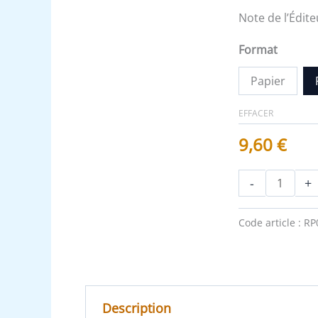
Recueil
Note de l’Édite
Format
Papier
EFFACER
9,60
€
-
+
Code article :
RP
Description