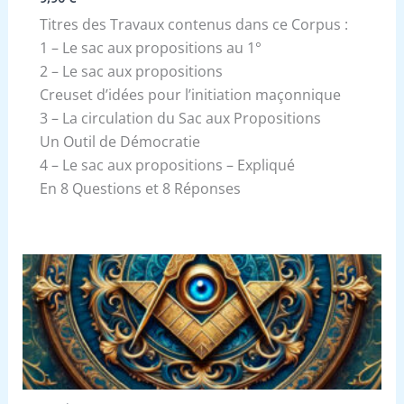
Titres des Travaux contenus dans ce Corpus :
1 – Le sac aux propositions au 1°
2 – Le sac aux propositions
Creuset d’idées pour l’initiation maçonnique
3 – La circulation du Sac aux Propositions
Un Outil de Démocratie
4 – Le sac aux propositions – Expliqué
En 8 Questions et 8 Réponses