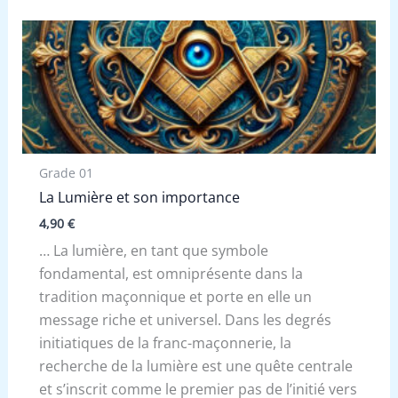
Grade 01
La Lumière et son importance
4,90
€
… La lumière, en tant que symbole
fondamental, est omniprésente dans la
tradition maçonnique et porte en elle un
message riche et universel. Dans les degrés
initiatiques de la franc-maçonnerie, la
recherche de la lumière est une quête centrale
et s’inscrit comme le premier pas de l’initié vers