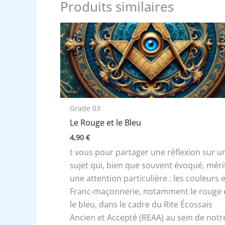
Produits similaires
Grade 03
Le Rouge et le Bleu
4,90
€
t vous pour partager une réflexion sur u
sujet qui, bien que souvent évoqué, méri
une attention particulière : les couleurs 
Franc-maçonnerie, notamment le rouge 
le bleu, dans le cadre du Rite Écossais
Ancien et Accepté (REAA) au sein de notr