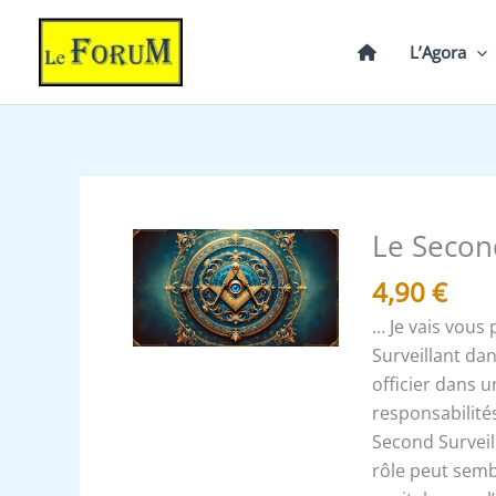
Aller
au
L’Agora
contenu
Le Second
quantité
de
4,90
€
Le
… Je vais vous
Second
Surveillant da
Surveillant
officier dans 
et
responsabilités
son
Second Surveil
Rôle
rôle peut sembl