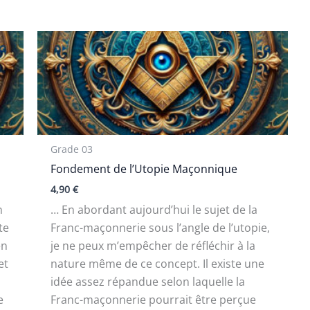
Grade 03
Fondement de l’Utopie Maçonnique
4,90
€
n
… En abordant aujourd’hui le sujet de la
te
Franc-maçonnerie sous l’angle de l’utopie,
en
je ne peux m’empêcher de réfléchir à la
et
nature même de ce concept. Il existe une
idée assez répandue selon laquelle la
e
Franc-maçonnerie pourrait être perçue