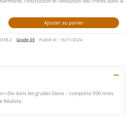
’harmonie, l’instruction et l’évolution des Frères dans la
Ajouter au panier
0338-2
Grade 03
Publié le :
16/11/2024
 Son rôle dans les grades bleus – comporte 930 mots
e Réaliste.