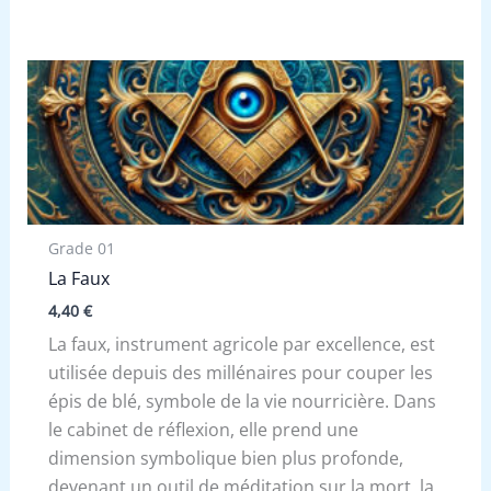
Grade 01
La Faux
4,40
€
La faux, instrument agricole par excellence, est
utilisée depuis des millénaires pour couper les
épis de blé, symbole de la vie nourricière. Dans
le cabinet de réflexion, elle prend une
dimension symbolique bien plus profonde,
devenant un outil de méditation sur la mort, la