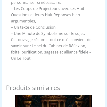
personnaliser si nécessaire,
– Les Coups de Projecteurs avec ses Huit
Questions et leurs Huit Réponses bien
argumentées,
– Un texte de Conclusion,
– Une Minute de Symbolisme sur le sujet.
Cet ouvrage résume tout ce qu’il convient de
savoir sur : Le sel du Cabinet de Réflexion,
fixité, purification, sagesse et alliance fidèle –
Un Le Tout.
Produits similaires