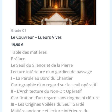
Grade 01
Le Couvreur – Lueurs Vives
19,90
€
Table des matières
Préface
Le Seuil du Silence et de la Pierre
Lecture intérieure d’un gardien de passage
I – La Parole au Bord du Chantier
Cartographie d’un regard sur le seuil opératif
II – L’Architecture du Non-Dit Opératif
Clarification d’un regard sans dogme ni clôture
III – Les Origines Voilées du Seuil Gardé
Matière ancienne et lecture intérieure du