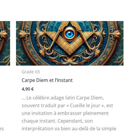
Grade 03
Carpe Diem et l’Instant
4,90
€
… Le célèbre adage latin Carpe Diem,
souvent traduit par « Cueille le jour », est
une invitation à embrasser pleinement
chaque instant. Cependant, son
es
interprétation va bien au-delà de la simple