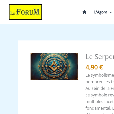
Aller
au
L’Agora
contenu
Le Serpe
quantité
de
4,90
€
Le
Le symbolisme
Serpent
nombreuses trad
Au sein de la 
ce symbole rev
multiples face
fondamental. L