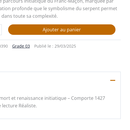
le parcours initiatique du Franc-Maçon, marquée par
ation profonde que le symbolisme du serpent permet
dans toute sa complexité.
Ajouter au panier
0390
Grade 03
Publié le :
29/03/2025
 mort et renaissance initiatique – Comporte 1427
lecture Réaliste.