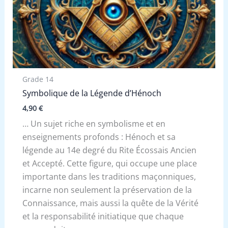
Grade 14
Symbolique de la Légende d’Hénoch
4,90
€
… Un sujet riche en symbolisme et en
enseignements profonds : Hénoch et sa
légende au 14e degré du Rite Écossais Ancien
et Accepté. Cette figure, qui occupe une place
importante dans les traditions maçonniques,
incarne non seulement la préservation de la
Connaissance, mais aussi la quête de la Vérité
et la responsabilité initiatique que chaque