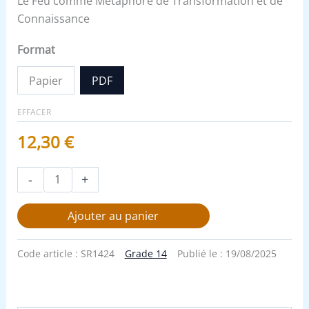
Le Feu comme Métaphore de Transformation et de
Connaissance
Format
Papier
PDF
EFFACER
12,30
€
-
+
Ajouter au panier
Code article :
SR1424
Grade 14
Publié le :
19/08/2025