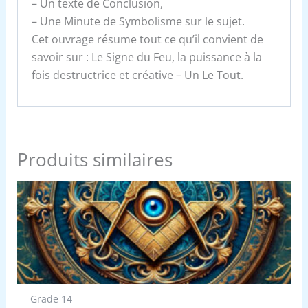
– Un texte de Conclusion,
– Une Minute de Symbolisme sur le sujet.
Cet ouvrage résume tout ce qu’il convient de
savoir sur : Le Signe du Feu, la puissance à la
fois destructrice et créative – Un Le Tout.
Produits similaires
Grade 14