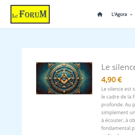
Aller
au
L’Agora
contenu
Le silenc
quantité
de
4,90
€
Le
Le silence es
silence
le cadre de la 
de
profonde. Au pr
l'Apprenti
simplement une
à écouter, à ob
fondamental po