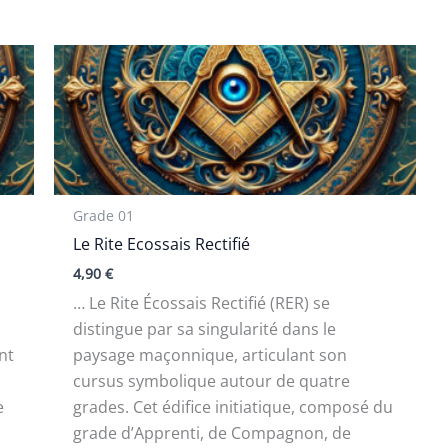
Grade 01
Le Rite Ecossais Rectifié
4,90
€
… Le Rite Écossais Rectifié (RER) se
distingue par sa singularité dans le
nt
paysage maçonnique, articulant son
cursus symbolique autour de quatre
e
grades. Cet édifice initiatique, composé du
grade d’Apprenti, de Compagnon, de