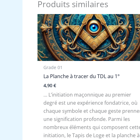
Produits similaires
Grade 01
La Planche à tracer du TDL au 1°
4,90
€
… L’initiation maçonnique au premier
degré est une expérience fondatrice, où
chaque symbole et chaque geste prenne
une signification profonde. Parmi les
nombreux éléments qui composent cett
initiation, le Tapis de Loge et la planche à