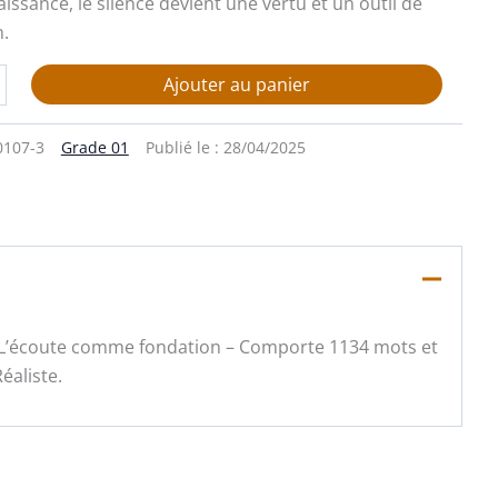
ssance, le silence devient une vertu et un outil de
.
Ajouter au panier
0107-3
Grade 01
Publié le :
28/04/2025
i : L’écoute comme fondation – Comporte 1134 mots et
éaliste.