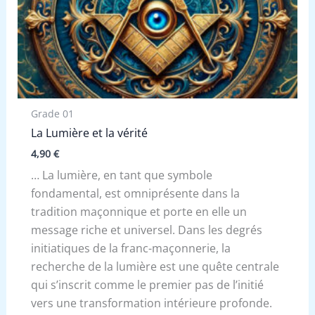
Grade 01
La Lumière et la vérité
4,90
€
… La lumière, en tant que symbole
fondamental, est omniprésente dans la
tradition maçonnique et porte en elle un
message riche et universel. Dans les degrés
initiatiques de la franc-maçonnerie, la
recherche de la lumière est une quête centrale
qui s’inscrit comme le premier pas de l’initié
vers une transformation intérieure profonde.