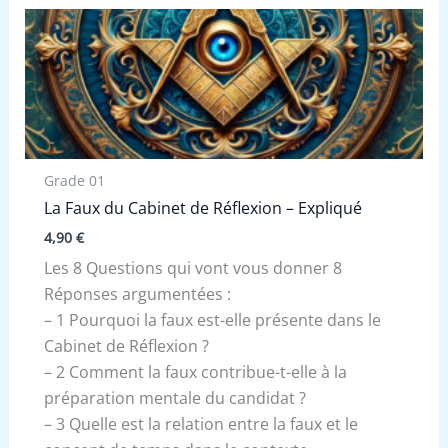
Grade 01
La Faux du Cabinet de Réflexion – Expliqué
4,90
€
Les 8 Questions qui vont vous donner 8
Réponses argumentées :
– 1 Pourquoi la faux est-elle présente dans le
Cabinet de Réflexion ?
– 2 Comment la faux contribue-t-elle à la
préparation mentale du candidat ?
– 3 Quelle est la relation entre la faux et le