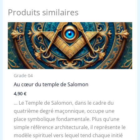
Produits similaires
Grade 04
Au cœur du temple de Salomon
4,90
€
… Le Temple de Salomon, dans le cadre du
quatrième degré maçonnique, occupe une
place symbolique fondamentale. Plus qu’une
simple référence architecturale, il représente le
modèle spirituel vers lequel tend chaque initié