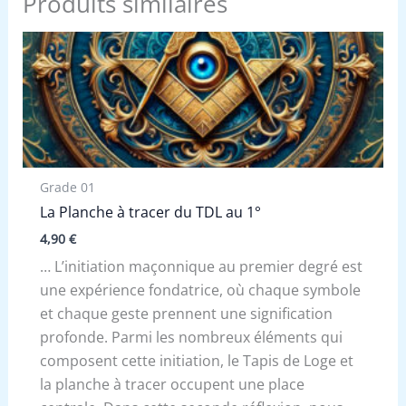
Produits similaires
Grade 01
La Planche à tracer du TDL au 1°
4,90
€
… L’initiation maçonnique au premier degré est
une expérience fondatrice, où chaque symbole
et chaque geste prennent une signification
profonde. Parmi les nombreux éléments qui
composent cette initiation, le Tapis de Loge et
la planche à tracer occupent une place