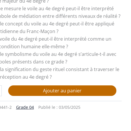
 majeur du 4e degré ?
le mesure le voile au 4e degré peut-il être interprété
le de médiation entre différents niveaux de réalité ?
le concept du voile au 4e degré peut-il être appliqué
otidienne du Franc-Maçon ?
e voile du 4e degré peut-il être interprété comme un
 condition humaine elle-même ?
e symbolisme du voile au 4e degré s’articule-t-il avec
boles présents dans ce grade ?
 la signification du geste rituel consistant à traverser le
a réception au 4e degré ?
Ajouter au panier
0441-2
Grade 04
Publié le :
03/05/2025