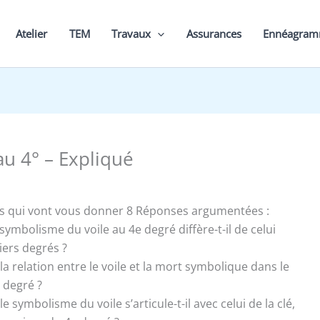
Atelier
TEM
Travaux
Assurances
Ennéagra
au 4° – Expliqué
s qui vont vous donner 8 Réponses argumentées :
e symbolisme du voile au 4e degré diffère-t-il de celui
iers degrés ?
t la relation entre le voile et la mort symbolique dans le
 degré ?
e symbolisme du voile s’articule-t-il avec celui de la clé,