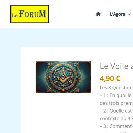
Aller
au
L’Agora
contenu
Le Voile 
quantité
de
4,90
€
Le
Les 8 Question
Voile
– 1 : En quoi l
au
des trois prem
4°
– 2 : Quelle es
-
contexte du 4e
Expliqué
– 3 : Comment l