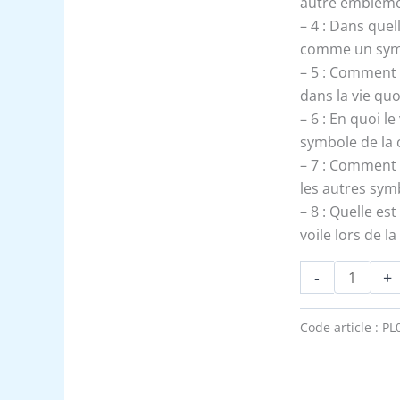
autre emblème
– 4 : Dans quel
comme un symbo
– 5 : Comment 
dans la vie qu
– 6 : En quoi l
symbole de la
– 7 : Comment l
les autres sym
– 8 : Quelle est
voile lors de l
-
+
Code article :
PL